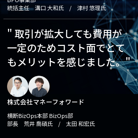
統括主任 溝口 大和氏 / 津村 悠理氏
" 取引が拡大しても費用が
一定のためコスト面でとて
もメリットを感じました。"
株式会社マネーフォワード
横断BizOps本部 BizOps部
部長 荒井 喬碩氏 / 太田 和宏氏